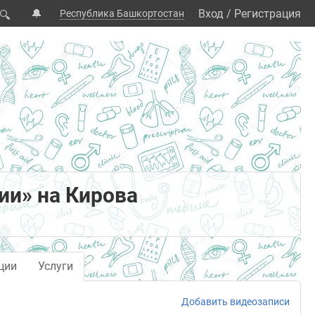
🔔
Вход
/
Регистрация
Республика Башкортостан
🔍
ии» на Кирова
ции
Услуги
Добавить видеозаписи