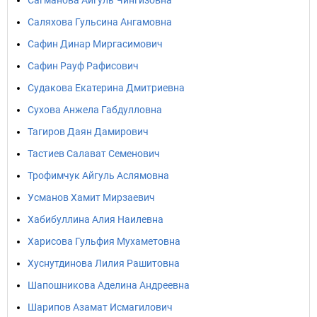
Сагманова Айгуль Чингизовна
Саляхова Гульсина Ангамовна
Сафин Динар Миргасимович
Сафин Рауф Рафисович
Судакова Екатерина Дмитриевна
Сухова Анжела Габдулловна
Тагиров Даян Дамирович
Тастиев Салават Семенович
Трофимчук Айгуль Аслямовна
Усманов Хамит Мирзаевич
Хабибуллина Алия Наилевна
Харисова Гульфия Мухаметовна
Хуснутдинова Лилия Рашитовна
Шапошникова Аделина Андреевна
Шарипов Азамат Исмагилович