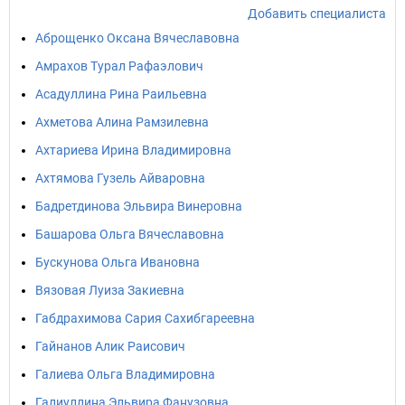
Добавить специалиста
Аброщенко Оксана Вячеславовна
Амрахов Турал Рафаэлович
Асадуллина Рина Раильевна
Ахметова Алина Рамзилевна
Ахтариева Ирина Владимировна
Ахтямова Гузель Айваровна
Бадретдинова Эльвира Винеровна
Башарова Ольга Вячеславовна
Бускунова Ольга Ивановна
Вязовая Луиза Закиевна
Габдрахимова Сария Сахибгареевна
Гайнанов Алик Раисович
Галиева Ольга Владимировна
Галиуллина Эльвира Фанузовна