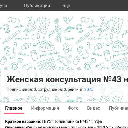
уги
Публикации
Eще
Женская консультация №43 н
Подписчиков: 0, сотрудников: 0, рейтинг:
2075
Главное
Информация
Фото
Видео
Публика
Краткое название
:
ГБУЗ "Поликлиника №43" г. Уфа
Описание
: Женская консультация поликлиники №43 Уфы обслу