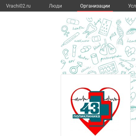
Vrachi02.ru
Люди
Организации
Усл