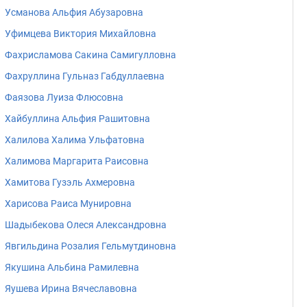
Усманова Альфия Абузаровна
Уфимцева Виктория Михайловна
Фахрисламова Сакина Самигулловна
Фахруллина Гульназ Габдуллаевна
Фаязова Луиза Флюсовна
Хайбуллина Альфия Рашитовна
Халилова Халима Ульфатовна
Халимова Маргарита Раисовна
Хамитова Гузэль Ахмеровна
Харисова Раиса Мунировна
Шадыбекова Олеся Александровна
Явгильдина Розалия Гельмутдиновна
Якушина Альбина Рамилевна
Яушева Ирина Вячеславовна