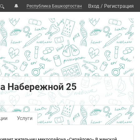
🔔
Вход
/
Регистрация
Республика Башкортостан
🔍
а Набережной 25
ции
Услуги
живает жительниц микрорайона «Сипайлово».В женской