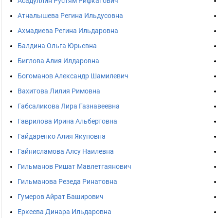
Асадуллин Рустям Рифкатович
Атналышева Регина Ильдусовна
Ахмадиева Регина Ильдаровна
Балдина Ольга Юрьевна
Биглова Алия Илдаровна
Богоманов Александр Шамилевич
Вахитова Лилия Римовна
Габсаликова Лира Газнавеевна
Гаврилова Ирина Альбертовна
Гайдаренко Алия Якуповна
Гайнисламова Алсу Наилевна
Гильманов Ришат Мавлетгаянович
Гильманова Резеда Ринатовна
Гумеров Айрат Баширович
Еркеева Динара Ильдаровна