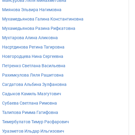
Мансурова Ляля Минахметовна
Миянова Эльвира Нагимовна
Мухамедьянова Галина Константиновна
Мухамедьянова Разина Рифкатовна
Мухтарова Алина Аликовна
Насртдинова Регина Тагировна
Новгородцева Нина Сергеевна
Петренко Светлана Васильевна
Рахимкулова Ляля Рашитовна
Сагдатова Альбина Зулфановна
Садыков Камиль Мазгутович
Субаева Светлана Римовна
Талипова Римма Гатифовна
Тимербулатов Тимур Расфарович
Уразметов Ильдар Ильгизович