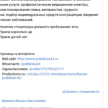
кие услуги: профилактические медицинские осмотры,
сам планирования семьи, материнства, грудного
за, подбор индивидуальных средств контрацепции, введение
ических заболеваний.
Наличие стационара дневного пребывания
: есть
Прием взрослых
: да
Прием детей
: нет
траницы в интернете
Веб-сайт
:
http://www.policlinica43.ru
ВКонтакте
:
/poliklinika43
Одноклассники
:
/profile/572790222171
Prodoctorov.ru
:
/ufa/lpu/23222-zhenskaya-konsultaciya-
polikliniki-43/
Добавить специалиста
Мамоян Ишхан Николаевич