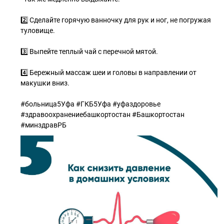
2️⃣ Сделайте горячую ванночку для рук и ног, не погружая
туловище.
3️⃣ Выпейте теплый чай с перечной мятой.
4️⃣ Бережный массаж шеи и головы в направлении от
макушки вниз.
#больница5Уфа #ГКБ5Уфа #уфаздоровье
#здравоохранениебашкортостан #Башкортостан
#минздравРБ