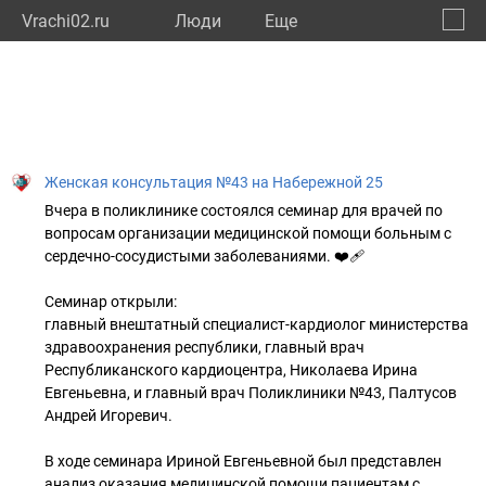
Vrachi02.ru
Люди
Eще
🔔
Респу
🔍
Женская консультация №43 на Набережной 25
Вчера в поликлинике состоялся семинар для врачей по
вопросам организации медицинской помощи больным с
сердечно-сосудистыми заболеваниями. ❤‍🩹
Семинар открыли:
главный внештатный специалист-кардиолог министерства
здравоохранения республики, главный врач
Республиканского кардиоцентра, Николаева Ирина
Евгеньевна, и главный врач Поликлиники №43, Палтусов
Андрей Игоревич.
В ходе семинара Ириной Евгеньевной был представлен
анализ оказания медицинской помощи пациентам с