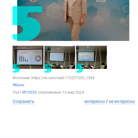
Источник: https://vk.com/wall-175237205_1369
#Боль
Пост
№10553
, опубликован
13 мар 2024
Сохранить
интересно
/
не интересно