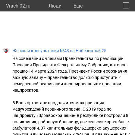
Vrachi02.ru
Люди
Eще
🔔
Респу
🔍
Женская консультация №43 на Набережной 25
На совещании с членами Правительства по реализации
Послания Президента Федеральному Собранию, которое
прошло 14 марта 2024 года, Президент России обозначил
важную задачу – правительство должно приступить к
немедленной реализации анонсированных в послании
нацпроектов.
В Башкортостане продолжится модернизация
медучреждений первичного звена. С 2019 года по
нацпроекту «Здравоохранение» в республике построили 8
поликлиник, районную больницу, две сельские врачебные
амбулатории, 37 капитальных фельдшерско-акушерских
пунктов и 98 новых модульных ФАПов. В планах – ещё 107