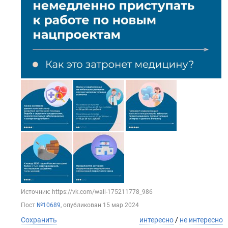
Источник: https://vk.com/wall-175211778_986
Пост
№10689
, опубликован
15 мар 2024
Сохранить
интересно
/
не интересно