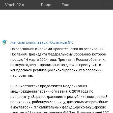
Vrachi02.ru
Люди
Eще
🔔
Респу
🔍
Женская консультация больницы №5
На совещании с членами Правительства по реализации
Послания Президента Федеральному Собранию, которое
прошло 14 марта 2024 года, Президент России обозначил
важную задачу – правительство должно приступить к
немедленной реализации анонсированных в послании
нацпроектов.
В Башкортостане продолжится модернизация
медучреждений первичного звена. С 2019 года по
нацпроекту «Здравоохранение» в республике построили 8
поликлиник, районную больницу, две сельские врачебные
амбулатории, 37 капитальных фельдшерско-акушерских
пунктов и 98 новых модульных ФАПов. В планах – ещё 107