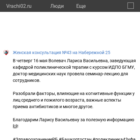
Vrachi02.ru
Люди
Eще
🔔
Респу
🔍
Женская консультация №43 на Набережной 25
В четверг 16 мая Волевач Лариса Васильевна, заведующая
кафедрой поликлинической терапии с курсом ИДПО БГМУ,
доктор медицинских наук провела семинар-лекцию для
сотрудников.
Разобрали факторы, влияющие на когнитивные функции у
лиц среднего и пожилого возраста, важные аспекты
приема антибиотиков и многое другое.
Благодарим Ларису Васильевну за полезную информацию
🙌!
#ЗдравоохранениеРБ #Башкортостан #поликлиника43уфа