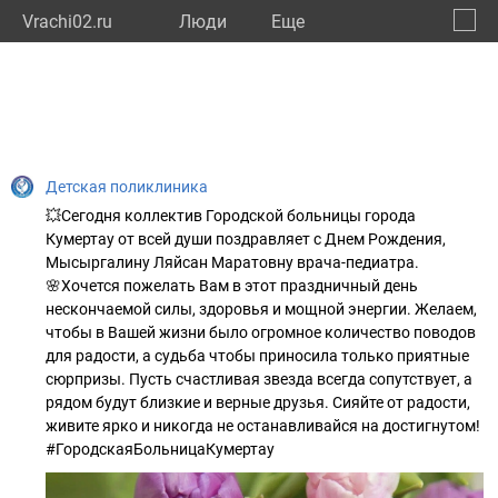
Vrachi02.ru
Люди
Eще
🔔
Респу
🔍
Детская поликлиника
💥Сегодня коллектив Городской больницы города
Кумертау от всей души поздравляет с Днем Рождения,
Мысыргалину Ляйсан Маратовну врача-педиатра.
🌸Хочется пожелать Вам в этот праздничный день
нескончаемой силы, здоровья и мощной энергии. Желаем,
чтобы в Вашей жизни было огромное количество поводов
для радости, а судьба чтобы приносила только приятные
сюрпризы. Пусть счастливая звезда всегда сопутствует, а
рядом будут близкие и верные друзья. Сияйте от радости,
живите ярко и никогда не останавливайся на достигнутом!
#ГородскаяБольницаКумертау