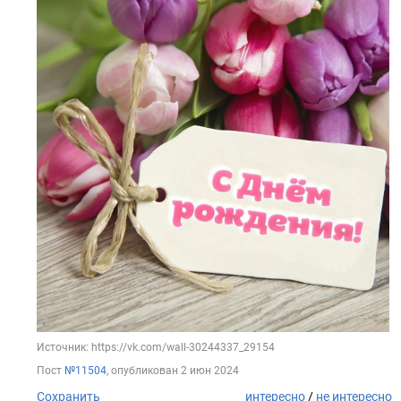
Источник: https://vk.com/wall-30244337_29154
Пост
№11504
, опубликован
2 июн 2024
Сохранить
интересно
/
не интересно