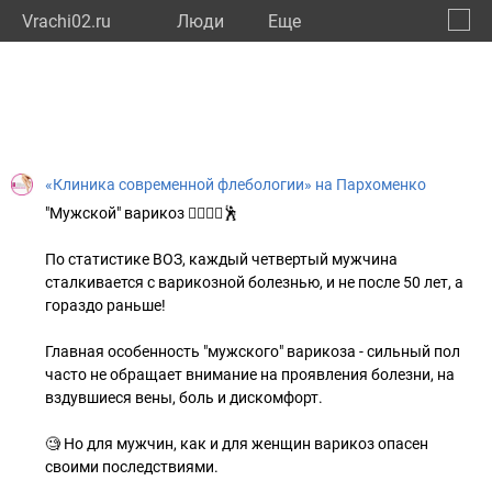
Vrachi02.ru
Люди
Eще
🔔
Респу
🔍
«Клиника современной флебологии» на Пархоменко
"Мужской" варикоз 🚶‍♂🏃‍♂🕺
По статистике ВОЗ, каждый четвертый мужчина
сталкивается с варикозной болезнью, и не после 50 лет, а
гораздо раньше!
Главная особенность "мужского" варикоза - сильный пол
часто не обращает внимание на проявления болезни, на
вздувшиеся вены, боль и дискомфорт.
🧐 Но для мужчин, как и для женщин варикоз опасен
своими последствиями.