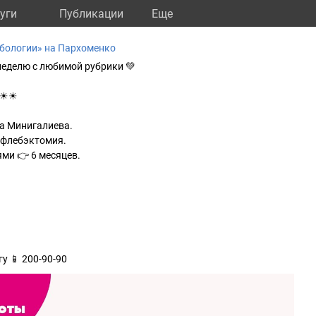
уги
Публикации
Eще
бологии» на Пархоменко
еделю с любимой рубрики 💚
☀☀☀
на Минигалиева.
ифлебэктомия.
ми 👉 6 месяцев.
у 📱 200-90-90