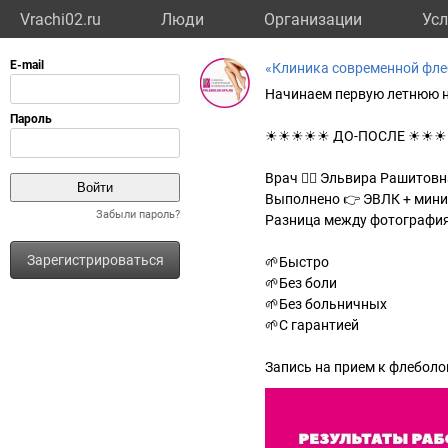
Vrachi02.ru
Люди
Организации
Усл
«Клиника современной фле
Начинаем первую летнюю н
☀☀☀☀☀ ДО-ПОСЛЕ ☀☀
Врач 👩‍⚕ Эльвира Рашитов
Выполнено 👉 ЭВЛК + мин
Забыли пароль?
Разница между фотография
Зарегистрироваться
🌱Быстро
🌱Без боли
🌱Без больничных
🌱С гарантией
Запись на прием к флеболог