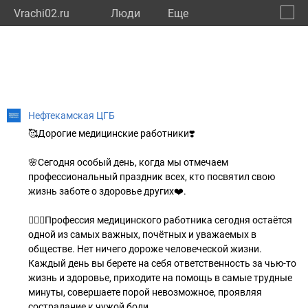
Vrachi02.ru
Люди
Eще
🔔
Респу
🔍
Нефтекамская ЦГБ
🥰Дорогие медицинские работники❣️
🌸Сегодня особый день, когда мы отмечаем
профессиональный праздник всех, кто посвятил свою
жизнь заботе о здоровье других❤️.
👩🏻‍⚕️Профессия медицинского работника сегодня остаётся
одной из самых важных, почётных и уважаемых в
обществе. Нет ничего дороже человеческой жизни.
Каждый день вы берете на себя ответственность за чью-то
жизнь и здоровье, приходите на помощь в самые трудные
минуты, совершаете порой невозможное, проявляя
сострадание к чужой боли.