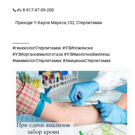
📞✍ 8-917-47-09-200
⠀
⠀Приходи 🏃Карла Маркса,102, Стерлитамак
⠀
_________
#гинекологСтерлитамак #УЗИпоженски
#УЗИоргановмалоготаза #УЗИмолочнойжелезы
#маммологСтерлитамак #АвиценнаСтерлитамак