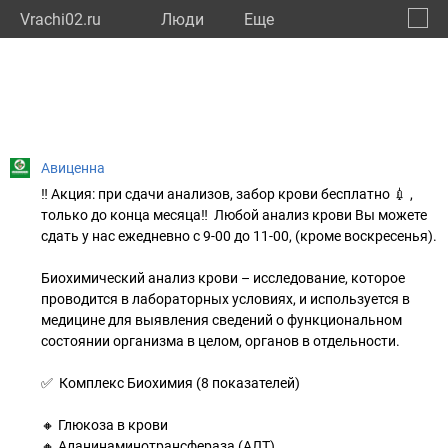
Vrachi02.ru
Люди
Eще
🔔
Респу
🔍
Авиценна
‼ Акция: при сдачи анализов, забор крови бесплатно 💉 ,
только до конца месяца‼ Любой анализ крови Вы можете
сдать у нас ежедневно с 9-00 до 11-00, (кроме воскресенья).
Биохимический анализ крови – исследование, которое
проводится в лабораторных условиях, и используется в
медицине для выявления сведений о функциональном
состоянии организма в целом, органов в отдельности.
✅ Комплекс Биохимия (8 показателей)
🔸 Глюкоза в крови
🔸 Аланинаминотрансфераза (АЛТ)