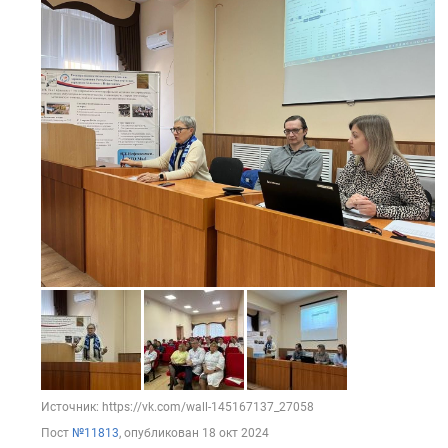
Источник: https://vk.com/wall-145167137_27058
Пост
№11813
, опубликован
18 окт 2024