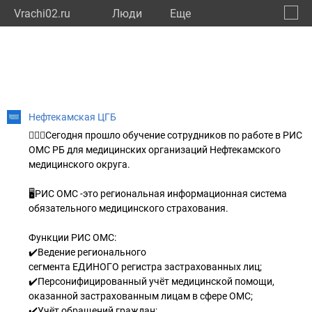
Vrachi02.ru
Люди
Eще
🔔
Респу
🔍
Нефтекамская ЦГБ
🧑🏻‍⚕️Сегодня прошло обучение сотрудников по работе в РИС
ОМС РБ для медицинских организаций Нефтекамского
медицинского округа.
🖥️РИС ОМС -это региональная информационная система
обязательного медицинского страхования.
Функции РИС ОМС:
✔️Ведение регионального
сегмента ЕДИНОГО регистра застрахованных лиц;
✔️Персонифицированный учёт медицинской помощи,
оказанной застрахованным лицам в сфере ОМС;
✔️Учёт обращений граждан;