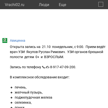
Vrachi02.ru
Люди
Eще
🔔
Респу
🔍
Авиценна
Открыта запись на 21.10 понедельник, с 9:00. Прием ведёт
врач УЗИ Якупов Руслан Римович. УЗИ органов брюшной
полости детям 0+ и ВЗРОСЛЫМ.
Запись по телефону 📞✍ 8-917-47-09-200.
⠀
В комплексное обследование входит:
⠀
🔸 печень,
🔸 желчный пузырь,
🔸 поджелудочная железа
🔸 селезенка,
🔸 почки,