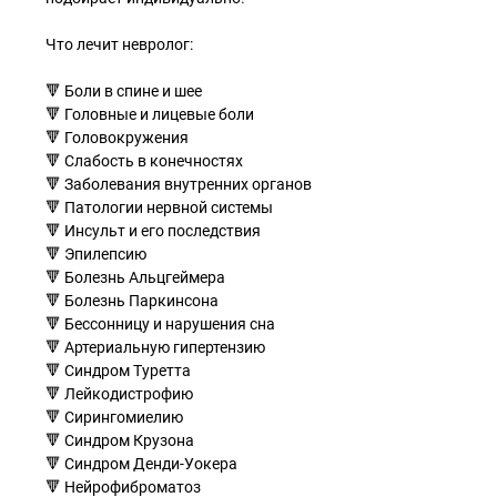
Что лечит невролог:
🔻 Боли в спине и шее
🔻 Головные и лицевые боли
🔻 Головокружения
🔻 Слабость в конечностях
🔻 Заболевания внутренних органов
🔻 Патологии нервной системы
🔻 Инсульт и его последствия
🔻 Эпилепсию
🔻 Болезнь Альцгеймера
🔻 Болезнь Паркинсона
🔻 Бессонницу и нарушения сна
🔻 Артериальную гипертензию
🔻 Синдром Туретта
🔻 Лейкодистрофию
🔻 Сирингомиелию
🔻 Синдром Крузона
🔻 Синдром Денди-Уокера
🔻 Нейрофиброматоз