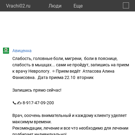
Vrachi02.ru
Люди
Eще
🔔
Респу
🔍
Авиценна
Слабость, головные боли, мигрени, боли в пояснице,
слабость в мышцах... сами не пройдут, запишись на прием
к врачу Неврологу. 🔅Прием ведёт Атласова Алина
Фанисовна. Дата приема 22.10 вторник
Запишись прямо сейчас!
📞✍ 8-917-47-09-200
⠀
Врач, ооочень внимательный и каждому клиенту уделяет
максимум времени.
Рекомендации, лечение и все что необходимо для лечении
подбирает индивидуально!