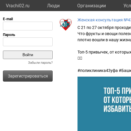
Vrachi02.ru
Люди
Организации
Усл
Женская консультация №43
С 21 по 27 октября проход
Что фрукты и овощи полезн
плотно вошли в нашу жизнь
Топ-5 привычек, от которы
👉🏼
Забыли пароль?
#поликлиника43уфа #Башк
Зарегистрироваться