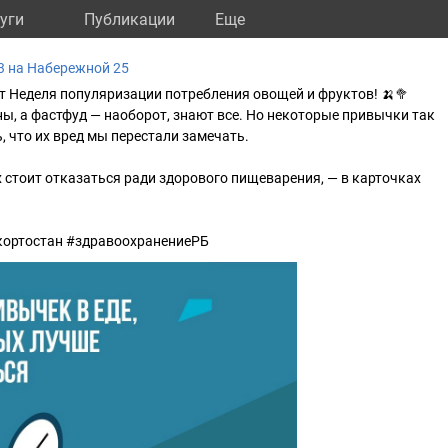
уги
Публикации
Eще
 на Набережной 25
ит Неделя популяризации потребления овощей и фруктов! 🍌🥦
ы, а фастфуд — наоборот, знают все. Но некоторые привычки так
, что их вред мы перестали замечать.
х стоит отказаться ради здорового пищеварения, — в карточках
ортостан #здравоохранениеРБ