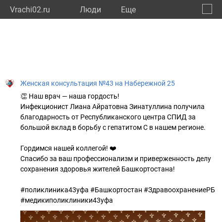
Vrachi02.ru
Люди
Eще
🔔
Респу
🔍
Женская консультация №43 на Набережной 25
👏 Наш врач — наша гордость!
Инфекционист Лиана Айратовна Зинатуллина получила
благодарность от Республиканского центра СПИД за
большой вклад в борьбу с гепатитом С в нашем регионе.
Гордимся нашей коллегой! ❤️
Спасибо за ваш профессионализм и приверженность делу
сохранения здоровья жителей Башкортостана!
#поликлиника43уфа #Башкортостан #ЗдравоохранениеРБ
#медикиполиклиники43уфа