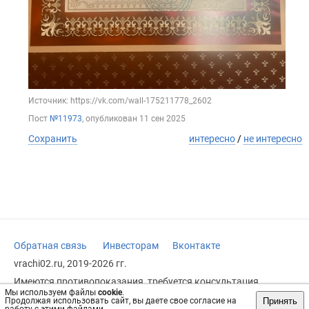
Источник: https://vk.com/wall-175211778_2602
Пост
№11973
, опубликован
11 сен 2025
Сохранить
интересно
/
не интересно
Обратная связь
Инвесторам
Вконтакте
vrachi02.ru, 2019-2026 гг.
Имеются противопоказания, требуется консультация
специалиста. Информация, представленная на сайте, не
Мы используем файлы
cookie
.
Принять
Продолжая использовать сайт, вы даете свое согласие на
может быть использована для постановки диагноза,