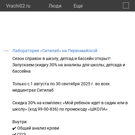
Vrachi02.ru
Люди
Eще
🔔
Респу
🔍
Лаборатория «Ситилаб» на Первомайской
Сезон справок в школу, детсад и бассейн открыт!
Запускаем скидку 30% на анализы для школы, детсада и
бассейна
Только с 1 августа по 30 сентября 2025 г. во всех
медцентрах Ситилаб
Скидка 30% на комплекс «Мой ребенок идет в садик или в
школу» (код 99-00-836) по промокоду «ШКОЛА»
Внутри:
✔️ Общий анализ крови
✔️ СОЭ