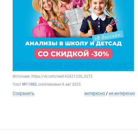
Источник: https://vk.com/wall-62621230_5372
Пост
№11983
, опубликован
6 авг 2025
Сохранить
интересно
/
не интересно