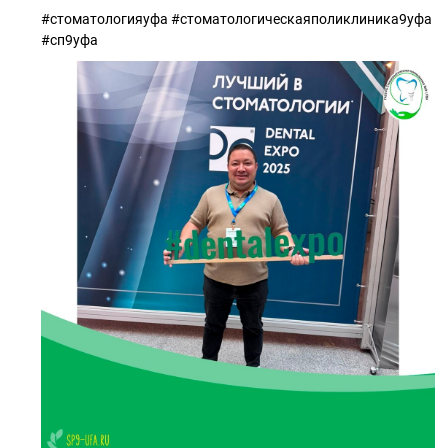
#стоматологияуфа #стоматологическаяполиклиника9уфа
#сп9уфа