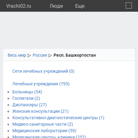
Vrachi02.ru
Люди
Eще
🔔
Респу
🔍
Весь мир
▷
Россия
▷
Респ. Башкортостан
Сети лечебных учреждений (0)
Лечебные учреждения (795)
Больницы (54)
Госпитали (2)
Диспансеры (27)
Женские консультации (21)
Консультативно-диагностические центры (1)
Медико-санитарные части (2)
Медицинские лаборатории (59)
Медицинские центры, клиники (252)