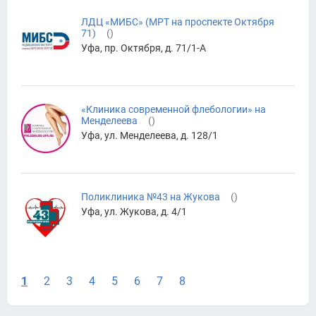
ЛДЦ «МИБС» (МРТ на проспекте Октября
71)
(
)
Уфа, пр. Октября, д. 71/1-А
«Клиника современной флебологии» на
Менделеева
(
)
Уфа, ул. Менделеева, д. 128/1
Поликлиника №43 на Жукова
(
)
Уфа, ул. Жукова, д. 4/1
1
2
3
4
5
6
7
8