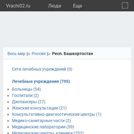
Vrachi02.ru
Люди
Eще
🔔
Респу
🔍
Весь мир
▷
Россия
▷
Респ. Башкортостан
Сети лечебных учреждений (0)
Лечебные учреждения (795)
Больницы (54)
Госпитали (2)
Диспансеры (27)
Женские консультации (21)
Консультативно-диагностические центры (1)
Медико-санитарные части (2)
Медицинские лаборатории (59)
Медицинские центры, клиники (252)