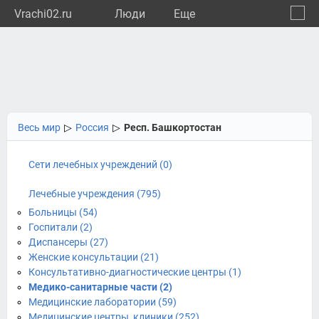
Vrachi02.ru
Люди
Eще
🔔
Респу
🔍
Весь мир
▷
Россия
▷
Респ. Башкортостан
Сети лечебных учреждений (0)
Лечебные учреждения (795)
Больницы (54)
Госпитали (2)
Диспансеры (27)
Женские консультации (21)
Консультативно-диагностические центры (1)
Медико-санитарные части (2)
Медицинские лаборатории (59)
Медицинские центры, клиники (252)