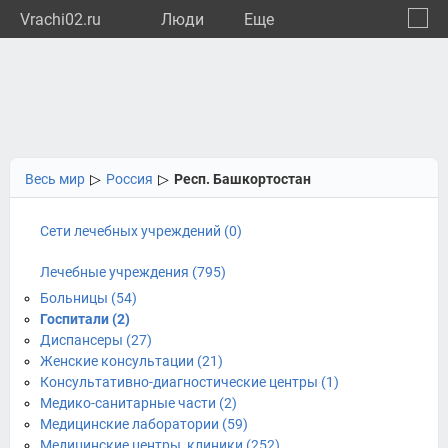
Vrachi02.ru
Люди
Eще
🔔
Респу
🔍
Весь мир
▷
Россия
▷
Респ. Башкортостан
Сети лечебных учреждений (0)
Лечебные учреждения (795)
Больницы (54)
Госпитали (2)
Диспансеры (27)
Женские консультации (21)
Консультативно-диагностические центры (1)
Медико-санитарные части (2)
Медицинские лаборатории (59)
Медицинские центры, клиники (252)